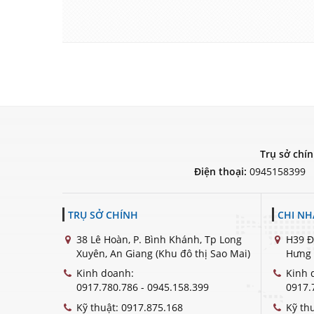
Trụ sở chí
Điện thoại:
0945158399
TRỤ SỞ CHÍNH
CHI N
38 Lê Hoàn, P. Bình Khánh, Tp Long
H39 Đ
Xuyên, An Giang (Khu đô thị Sao Mai)
Hưng 
Kinh doanh:
Kinh 
0917.780.786 - 0945.158.399
0917.
Kỹ thuật:
0917.875.168
Kỹ th