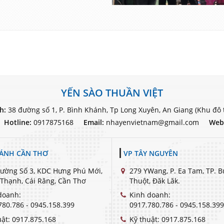
YẾN SÀO THUẦN VIỆT
nh:
38 đường số 1, P. Bình Khánh, Tp Long Xuyên, An Giang (Khu đô 
Hotline:
0917875168
Email:
nhayenvietnam@gmail.com
Web
HÁNH CẦN THƠ
VP TÂY NGUYÊN
ường Số 3, KDC Hưng Phú Mới,
279 YWang, P. Ea Tam, TP. 
Thạnh, Cái Răng, Cần Thơ
Thuột, Đăk Lăk.
doanh:
Kinh doanh:
780.786 - 0945.158.399
0917.780.786 - 0945.158.399
uật:
0917.875.168
Kỹ thuật:
0917.875.168