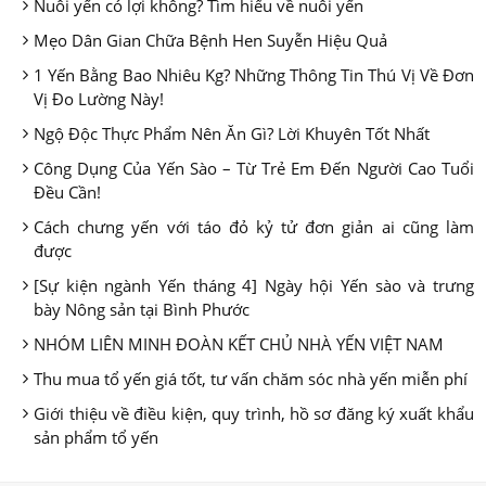
Nuôi yến có lợi không? Tìm hiểu về nuôi yến
Mẹo Dân Gian Chữa Bệnh Hen Suyễn Hiệu Quả
1 Yến Bằng Bao Nhiêu Kg? Những Thông Tin Thú Vị Về Đơn
Vị Đo Lường Này!
Ngộ Độc Thực Phẩm Nên Ăn Gì? Lời Khuyên Tốt Nhất
Công Dụng Của Yến Sào – Từ Trẻ Em Đến Người Cao Tuổi
Đều Cần!
Cách chưng yến với táo đỏ kỷ tử đơn giản ai cũng làm
được
[Sự kiện ngành Yến tháng 4] Ngày hội Yến sào và trưng
bày Nông sản tại Bình Phước
NHÓM LIÊN MINH ĐOÀN KẾT CHỦ NHÀ YẾN VIỆT NAM
Thu mua tổ yến giá tốt, tư vấn chăm sóc nhà yến miễn phí
Giới thiệu về điều kiện, quy trình, hồ sơ đăng ký xuất khẩu
sản phẩm tổ yến