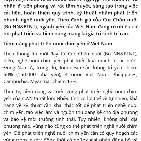
nhân đi tiên phong và rất tâm huyết, sáng tạo trong việc
cải tiến, hoàn thiện quy trình, kỹ thuật nhằm phát triển
nhanh nghề nuôi yến. Theo đánh giá của Cục Chăn nuôi
(Bộ NN&PTNT), ngành yến của Việt Nam đang có nhiều cơ
hội phát triển và tiềm năng mang lại giá trị kinh tế cao.
Tiềm năng phát triển nuôi chim yến ở Việt Nam
Theo thông tin mới đây từ Cục Chăn nuôi (Bộ NN&PTNT),
hiện, nghề nuôi chim yến phát triển khá mạnh ở các nước
Đông Nam Á, trong đó, Indonesia sản lượng tổ yến chiếm
60% (150.000 nhà yến); 4 nước Việt Nam, Philippines,
Campuchia, Myanmar chiếm 13%.
Thực tế, tiềm năng và triển vọng phát triển nghề nuôi chim
yến của nước ta rất lớn. Nhiều tỉnh có lợi thế về tự nhiên, khả
năng về kỹ thuật cần khai thác tốt để phát triển nghề nuôi
chim yến, tạo việc làm và nguồn thu đáng kể cho địa phương
và bảo vệ môi trường sinh thái. Tuy nhiên, không phải địa
phương nào, vùng nào cũng có thể phát triển nghề nuôi chim
yến. Để phát triển nghề nuôi chim yến cần có quy hoạch các
vùng trong nước; đồng thời có những giải pháp đồng bộ về