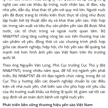
nghệ cao vào các khâu ấp trứng, nuôi nhân tạo, di đàn, xây
nhà yến, dẫn dụ, khai thác tổ yến với quy mô lớn. Người nuôi
yến đã được trang bị nhiều kiến thức thực tế cũng như được
tập huấn bởi kỹ thuật dẫn dụ và khai thác yến sào. Việc hợp
tác trong sản xuất và tiêu thụ sản phẩm yến sào đã được Nhà
nước, các tổ chức trong và ngoài nước quan tâm. Bộ
NN&PTNT cũng tăng cường công tác xúc tiến thương mại các
sản phẩm về yến, đồng thời có các chương trình phối hợp
giữa các doanh nghiệp, hiệp hội, chi hội yến sào để quảng bá
mạnh mẽ hơn hình ảnh yến sào Việt Nam trên thị trường
quốc tế.
Theo ông Nguyễn Văn Long, Phó Cục trưởng Cục Thú y (Bộ
NN&PTNT), trong nhiều năm qua, để hỗ trợ ngành yến phát
triển, Bộ NN&PTNT đã chỉ đạo ngành chức năng, trong đó có
Cục Thú y hướng dẫn các doanh nghiệp chuẩn bị các điều
kiện về nhà nuôi yến, chế biến sao cho phù hợp với yêu cầu
của thị trường xuất khẩu và thông lệ quốc tế, giám sát tốt các
quy định về an toàn dịch bệnh với nghề nuôi yến.
Phát triển bền vững thương hiệu yến sào Việt Nam