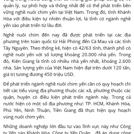
quản lý, sự phối hợp và thống nhất để có thể phát triển bền
vững nghề nuôi chim yến tại Việt Nam. Trong đó, tỉnh Khánh
Hòa với điều kiện tự nhiên thuận lợi, là tỉnh có ngành nghề
yến sào phát triển từ lâu đời.
Nghề nuôi chim đến nay đã được phát triển tại các địa
phương trên toàn quốc từ Hải Phòng đến Cà Mau và các tỉnh
Tây Nguyên. Theo thống kê, hiện có 42/63 tỉnh, thành phố có
nghề nuôi yến với số lượng khoảng 20.000 nhà yến. Trong
đó, Kiên Giang là tỉnh có nhiều nhà yến nhất, khoảng 2.600
nhà. Sản lượng yến của Việt Nam hiện đạt trên dưới 120 tấn,
giá trị tương đương 450 triệu USD.
Để phát triển ngành nghề nuôi chim yến cần có quy hoạch chi
tiết các tiểu vùng địa phương thuộc các xã, phường thuộc các
quận, huyện có điều kiện phát triển ngành này. Trong cả
nước hiện có một số địa phương như: TP. HCM, Khánh Hòa,
Phú Yên, Ninh Thuận, Tiền Giang đã thực hiện quy hoạch
vùng nuôi chim yến.
Những doanh nghiệp lớn đầu tư vào lĩnh vực này như Công
ty Yến sào Khánh Hòa, Công ty Yến Quân... đã áp dụng công