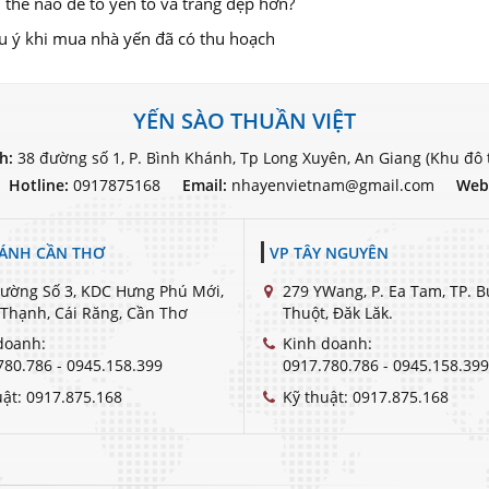
thế nào để tổ yến to và trắng đẹp hơn?
u ý khi mua nhà yến đã có thu hoạch
YẾN SÀO THUẦN VIỆT
nh:
38 đường số 1, P. Bình Khánh, Tp Long Xuyên, An Giang (Khu đô 
Hotline:
0917875168
Email:
nhayenvietnam@gmail.com
Web
HÁNH CẦN THƠ
VP TÂY NGUYÊN
ường Số 3, KDC Hưng Phú Mới,
279 YWang, P. Ea Tam, TP. 
Thạnh, Cái Răng, Cần Thơ
Thuột, Đăk Lăk.
doanh:
Kinh doanh:
780.786 - 0945.158.399
0917.780.786 - 0945.158.399
uật:
0917.875.168
Kỹ thuật:
0917.875.168