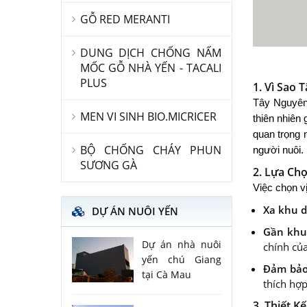
GỖ RED MERANTI
DUNG DỊCH CHỐNG NẤM
MỐC GỖ NHÀ YẾN - TACALI
PLUS
1. Vì Sao
Tây Nguyên 
MEN VI SINH BIO.MICRICER
thiên nhiên
quan trọng 
BỘ CHỐNG CHÁY PHUN
người nuôi.
SƯƠNG GÀ
2. Lựa Chọ
Việc chọn vị
Xa khu 
DỰ ÁN NUÔI YẾN
Gần khu
Dự án nhà nuôi
chính của
yến chú Giang
Đảm bảo
tại Cà Mau
thích hợ
3. Thiết 