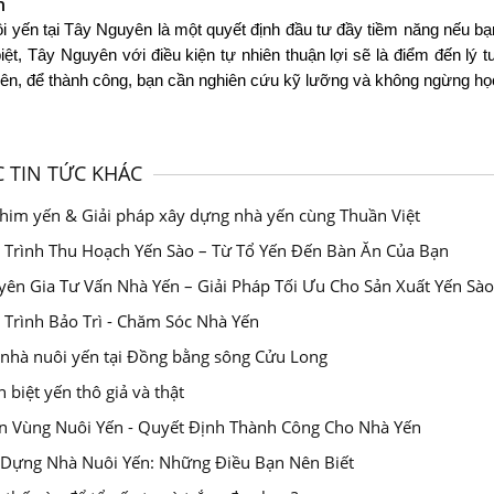
n
i yến tại Tây Nguyên là một quyết định đầu tư đầy tiềm năng nếu bạn
iệt, Tây Nguyên với điều kiện tự nhiên thuận lợi sẽ là điểm đến lý
iên, để thành công, bạn cần nghiên cứu kỹ lưỡng và không ngừng họ
C TIN TỨC KHÁC
chim yến & Giải pháp xây dựng nhà yến cùng Thuần Việt
 Trình Thu Hoạch Yến Sào – Từ Tổ Yến Đến Bàn Ăn Của Bạn
yên Gia Tư Vấn Nhà Yến – Giải Pháp Tối Ưu Cho Sản Xuất Yến Sào
 Trình Bảo Trì - Chăm Sóc Nhà Yến
 nhà nuôi yến tại Đồng bằng sông Cửu Long
 biệt yến thô giả và thật
n Vùng Nuôi Yến - Quyết Định Thành Công Cho Nhà Yến
 Dựng Nhà Nuôi Yến: Những Điều Bạn Nên Biết