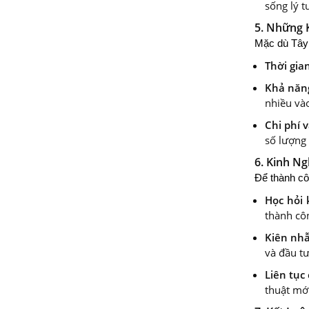
sống lý t
5. Những 
Mặc dù Tây 
Thời gia
Khả năng
nhiều và
Chi phí 
số lượng
6. Kinh N
Để thành cô
Học hỏi 
thành côn
Kiên nhẫ
và đầu tư
Liên tục
thuật mớ