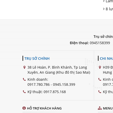
Làm 
8 lư
Trụ sở chí
Điện thoại:
0945158399
TRỤ SỞ CHÍNH
CHI N
38 Lê Hoàn, P. Bình Khánh, Tp Long
H39 Đ
Xuyên, An Giang (Khu đô thị Sao Mai)
Hưng 
Kinh doanh:
Kinh 
0917.780.786 - 0945.158.399
0917.
Kỹ thuật:
0917.875.168
Kỹ th
HỖ TRỢ KHÁCH HÀNG
MENU