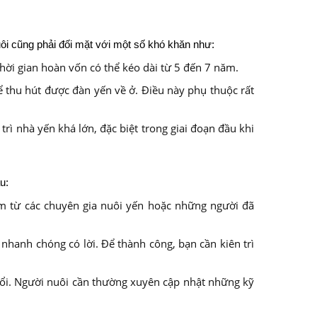
ôi cũng phải đối mặt với một số khó khăn như:
hời gian hoàn vốn có thể kéo dài từ 5 đến 7 năm.
ể thu hút được đàn yến về ở. Điều này phụ thuộc rất
 trì nhà yến khá lớn, đặc biệt trong giai đoạn đầu khi
u:
m từ các chuyên gia nuôi yến hoặc những người đã
nhanh chóng có lời. Để thành công, bạn cần kiên trì
đổi. Người nuôi cần thường xuyên cập nhật những kỹ