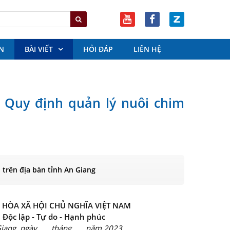
N
BÀI VIẾT
HỎI ĐÁP
LIÊN HỆ
 Quy định quản lý nuôi chim
 trên địa bàn tỉnh An Giang
HÒA XÃ HỘI CHỦ NGHĨA VIỆT NAM
Độc lập - Tự do - Hạnh phúc
Giang, ngày tháng năm 2023