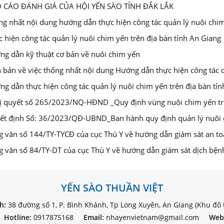
 CÁO ĐÁNH GIÁ CỦA HỘI YẾN SÀO TỈNH ĐẮK LẮK
g nhất nội dung hướng dẫn thực hiện công tác quản lý nuôi chim
 hiện công tác quản lý nuôi chim yến trên địa bàn tỉnh An Giang
ng dẫn kỹ thuật cơ bản về nuôi chim yến
 bản về việc thống nhất nội dung Hướng dẫn thực hiện công tác q
g dẫn thực hiện công tác quản lý nuôi chim yến trên địa bàn tỉ
ị quyết số 265/2023/NQ-HĐND _Quy định vùng nuôi chim yến tr
ết định Số: 36/2023/QĐ-UBND_Ban hành quy định quản lý nuôi ch
g văn số 144/TY-TYCĐ của cục Thú Y về hướng dẫn giám sát an to
 văn số 84/TY-DT của cục Thú Y về hướng dẫn giám sát dịch bện
YẾN SÀO THUẦN VIỆT
nh:
38 đường số 1, P. Bình Khánh, Tp Long Xuyên, An Giang (Khu đô 
Hotline:
0917875168
Email:
nhayenvietnam@gmail.com
Web