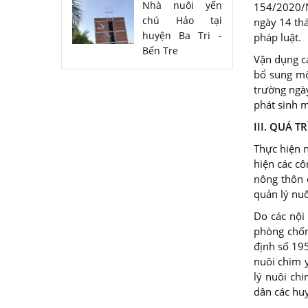
Nhà nuôi yến
154/2020/N
chú Hảo tại
ngày 14 th
huyện Ba Tri -
pháp luật.
Bến Tre
Vận dụng c
bổ sung mộ
trường ngà
phát sinh m
III
. QUÁ T
Thực hiện 
hiện các c
nông thôn 
quản lý nuô
Do các nội
phòng chốn
định số 19
nuôi chim 
lý nuôi ch
dân các huy