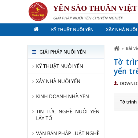
YẾN SÀO THUẦN VIỆT
GIẢI PHÁP NUÔI YẾN CHUYÊN NGHIỆP
KỸ THUẬT NUÔI YẾN
XÂY NHÀ NUÔI
Bài vi
GIẢI PHÁP NUÔI YẾN
Tờ tr
KỸ THUẬT NUÔI YẾN
yến tr
XÂY NHÀ NUÔI YẾN
DOWNL
KINH DOANH NHÀ YẾN
Tờ trình
TIN TỨC NGHỀ NUÔI YẾN
LẤY TỔ
VĂN BẢN PHÁP LUẬT NGHỀ