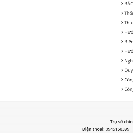
BÁO
Thốn
Thực
Hướ
Biên
Hướn
Ngh
Quy
Côn
Công
Trụ sở chí
Điện thoại:
0945158399