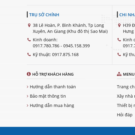
TRỤ SỞ CHÍNH
CHI N
38 Lê Hoàn, P. Bình Khánh, Tp Long
H39 Đ
Xuyên, An Giang (Khu đô thị Sao Mai)
Hưng 
Kinh doanh:
Kinh 
0917.780.786 - 0945.158.399
0917.
Kỹ thuật:
0917.875.168
Kỹ th
HỖ TRỢ KHÁCH HÀNG
MENU
Hướng dẫn thanh toán
Trang c
Bảo mật thông tin
Xây nhà 
Hướng dẫn mua hàng
Thiết bị
Hỏi đáp