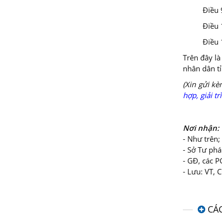
Điều 
Điều 
Điều 
Trên đây là
nhân dân tỉ
(Xin gửi kè
hợp, giải t
Nơi nhận:
- Như trên;
- Sở Tư phá
- GĐ, các P
- Lưu: VT, 
CÁ