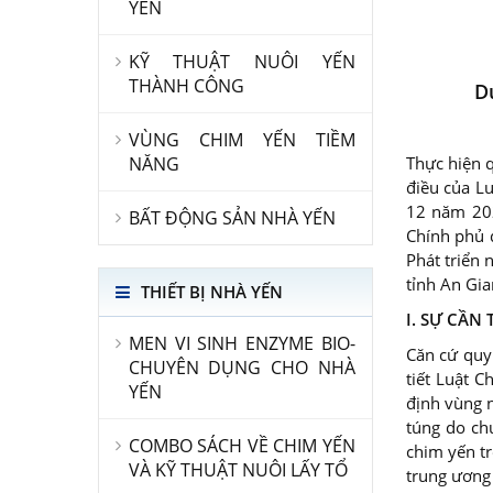
YẾN
KỸ THUẬT NUÔI YẾN
THÀNH CÔNG
D
VÙNG CHIM YẾN TIỀM
Thực hiện 
NĂNG
điều của L
12 năm 202
BẤT ĐỘNG SẢN NHÀ YẾN
Chính phủ 
Phát triển 
tỉnh An Gia
THIẾT BỊ NHÀ YẾN
I
.
SỰ CẦN 
MEN VI SINH ENZYME BIO-
Căn cứ quy
CHUYÊN DỤNG CHO NHÀ
tiết Luật 
YẾN
định vùng n
túng do ch
COMBO SÁCH VỀ CHIM YẾN
chim yến t
VÀ KỸ THUẬT NUÔI LẤY TỔ
trung ương 