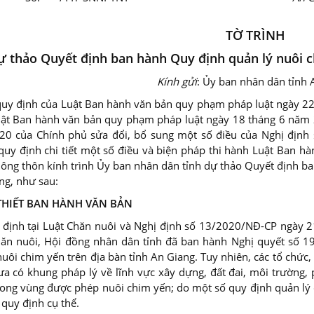
TỜ TRÌNH
ự thảo Quyết định ban hành Quy định quản lý nuôi c
Kính gửi
: Ủy ban nhân dân tỉnh 
quy định của Luật Ban hành văn bản quy phạm pháp luật ngày 22
uật Ban hành văn bản quy phạm pháp luật ngày 18 tháng 6 năm
0 của Chính phủ sửa đổi, bổ sung một số điều của Nghị địn
quy định chi tiết một số điều và biện pháp thi hành Luật Ban 
nông thôn kính trình Ủy ban nhân dân tỉnh dự thảo Quyết định b
ng, như sau:
THIẾT BAN HÀNH VĂN BẢN
 định tại Luật Chăn nuôi và Nghị định số 13/2020/NĐ-CP ngày 
Chăn nuôi, Hội đồng nhân dân tỉnh đã ban hành Nghị quyết s
uôi chim yến trên địa bàn tỉnh An Giang. Tuy nhiên, các tổ chức
ưa có khung pháp lý về lĩnh vực xây dựng, đất đai, môi trường
rong vùng được phép nuôi chim yến; do một số quy định quản lý
quy định cụ thể.