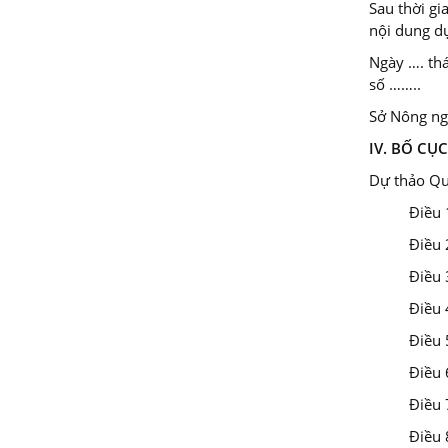
Sau thời gi
nội dung dự
Ngày …. th
số ……..
Sở Nông ngh
IV. BỐ CỤ
Dự thảo Qu
Điều 
Điều 
Điều 
Điều 
Điều 
Điều 
Điều 
Điều 