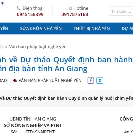
®
Điện thoại
Hotline
0945158399
0917875168
 YẾN
SỬA CHỮA NHÀ YẾN
THIẾT BỊ NHÀ YẾN
DỰ Á
ết
Văn bản pháp luật nghề yến
ình về Dự thảo Quyết định ban hành
ên địa bàn tỉnh An Giang
OAD
VĂN BẢN PHÁP LUẬT NGHỀ YẾN
 về Dự thảo Quyết định ban hành Quy định quản lý nuôi chim yến
UBND TỈNH AN GIANG
CỘNG 
SỞ NÔNG NGHIỆP VÀ PTNT
Số: /TTr-SNNPTNT
An 