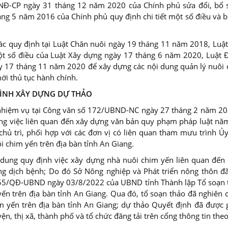
Đ-CP ngày 31 tháng 12 năm 2020 của Chính phủ sửa đổi, bổ 
áng 5 năm 2016 của Chính phủ quy định chi tiết một số điều và
ác quy định tại Luật Chăn nuôi ngày 19 tháng 11 năm 2018, Luậ
t số điều của Luật Xây dựng ngày 17 tháng 6 năm 2020, Luật 
y 17 tháng 11 năm 2020 để xây dựng các nội dung quản lý nuôi 
ới thủ tục hành chính.
RÌNH XÂY DỰNG DỰ THẢO
nhiệm vụ tại Công văn số 172/UBND-NC ngày 27 tháng 2 năm 2023
ông việc liên quan đến xây dựng văn bản quy phạm pháp luật năm
chủ trì, phối hợp với các đơn vị có liên quan tham mưu trình 
i chim yến trên địa bàn tỉnh An Giang
.
 dung quy định việc xây dựng nhà nuôi chim yến liên quan đến 
g dịch bệnh; Do đó Sở Nông nghiệp và Phát triển nông thôn 
55/QĐ-UBND ngày 03/8/2022 của UBND tỉnh Thành lập Tổ soạn t
yến trên địa bàn tỉnh An Giang. Qua đó, tổ soạn thảo đã nghiê
im yến trên địa bàn tỉnh An Giang; dự thảo Quyết định đã được g
ện, thị xã, thành phố và tổ chức đăng tải trên cổng thông tin the