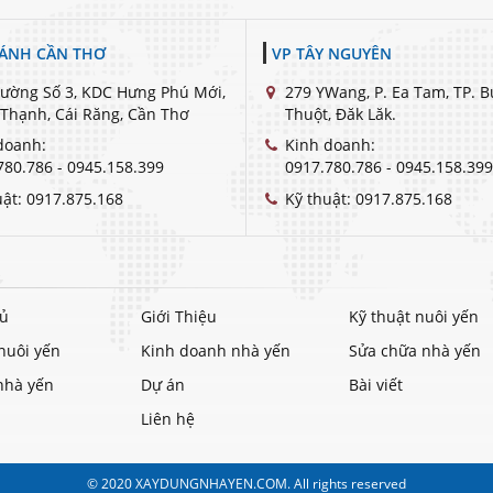
HÁNH CẦN THƠ
VP TÂY NGUYÊN
ường Số 3, KDC Hưng Phú Mới,
279 YWang, P. Ea Tam, TP. 
Thạnh, Cái Răng, Cần Thơ
Thuột, Đăk Lăk.
doanh:
Kinh doanh:
780.786 - 0945.158.399
0917.780.786 - 0945.158.399
uật:
0917.875.168
Kỹ thuật:
0917.875.168
hủ
Giới Thiệu
Kỹ thuật nuôi yến
nuôi yến
Kinh doanh nhà yến
Sửa chữa nhà yến
 nhà yến
Dự án
Bài viết
Liên hệ
© 2020 XAYDUNGNHAYEN.COM. All rights reserved