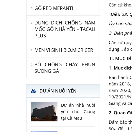
Căn cứ kho
GỖ RED MERANTI
“
Điều 28.
Q
DUNG DỊCH CHỐNG NẤM
Ủy ban nhâ
MỐC GỖ NHÀ YẾN - TACALI
3. Biện ph
PLUS
Căn cứ quy 
dựng... áp 
MEN VI SINH BIO.MICRICER
II. MỤC 
BỘ CHỐNG CHÁY PHUN
1. Mục đíc
SƯƠNG GÀ
Ban hành Q
năm 2018, 
năm 2020,
DỰ ÁN NUÔI YẾN
19/2021/NQ
Giang và cá
Dự án nhà nuôi
yến chú Giang
2. Quan đi
tại Cà Mau
Đảm bảo th
Sửa đổi, b